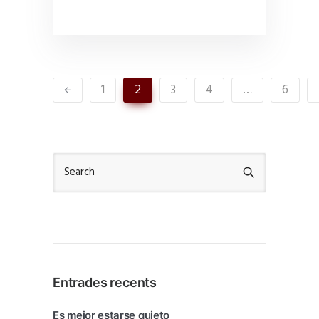
1
2
3
4
…
6
Entrades recents
Es mejor estarse quieto