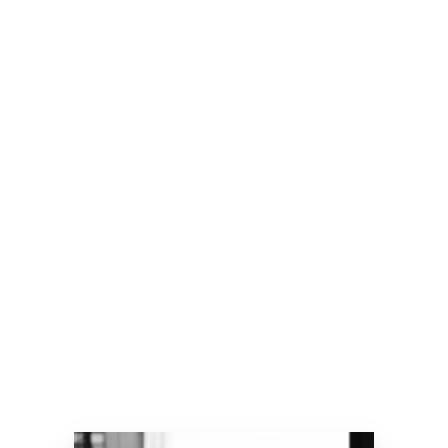
sembla que ja han passat el pic de
la velocitat en creixement, a
Europa aquest s’accelera a causa
del retard de la regió en el cicle de
recuperació.
La inflació en els preus és la
principal preocupació actualment.
L’última dada d’aquest mes de
juliol de la taxa d’inflació
interanual (IPC) de la zona euro va
ser del 2,2%, superior al 2%
esperat pels analistes i superior a
l’objectiu marcat pel Banc Central
Europeu del 2% anual.
READ MORE