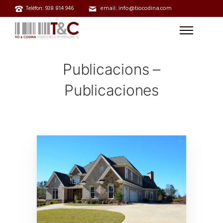
email: info@tiocodina.com
Telèfon: 938 814 946
Publicacions –
Publicaciones