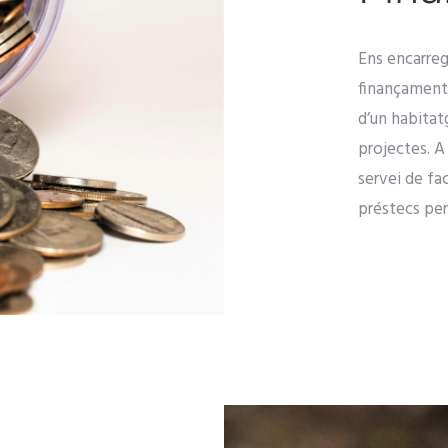
Ens encarre
finançament 
d’un habitat
projectes. A
servei de fa
préstecs pe