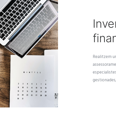
Inve
fina
Realitzem un
assessoramen
especialiste
gestionades,