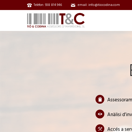
email: info@tiocodina.com
Telèfon: 938 814 946
Assessorame
Anàlisi d’i
Accés a ser