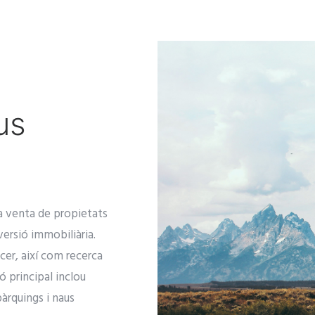
us
a venta de propietats
versió immobiliària.
ncer, així com recerca
ó principal inclou
 pàrquings i naus