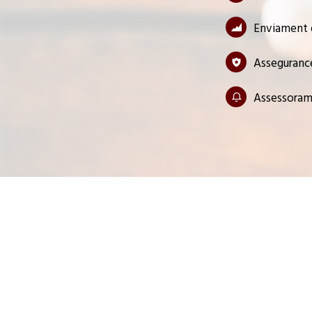
Enviament d
Assegurance
Assessorame