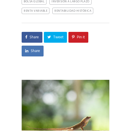
BOLSA GLOBAL
INVERSIÓN A LARGO PLAZO
RENTA VARIABLE
RENTABILIDAD HISTÓRICA
Share
Tweet
Pin it
Share