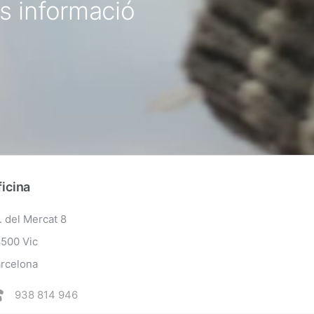
s informació
icina
. del Mercat 8
500 Vic
rcelona
938 814 946