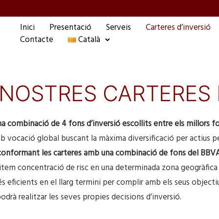
Inici
Presentació
Serveis
Carteres d’inversió
Contacte
Català
 NOSTRES CARTERES
a combinació de 4 fons d’inversió escollits entre els millors fo
 vocació global buscant la màxima diversificació per actius per 
a conformant les carteres amb una combinació de fons del BBVA
item concentració de risc en una determinada zona geogràfica i
ficients en el llarg termini per complir amb els seus objectius.
podrà realitzar les seves propies decisions d’inversió.