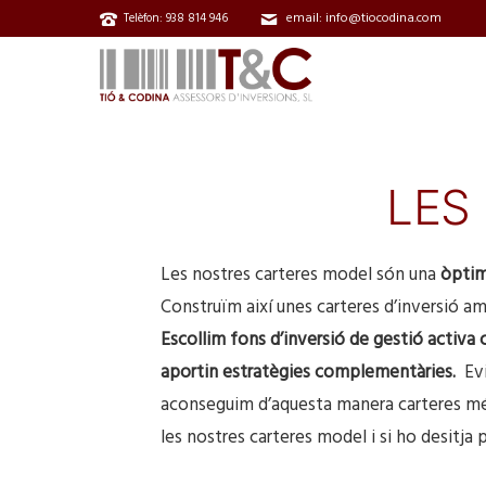
email: info@tiocodina.com
Telèfon: 938 814 946
LES
Les nostres carteres model són una
òptim
Construïm així unes carteres d’inversió amb
Escollim fons d’inversió de gestió activ
aportin estratègies complementàries.
Ev
aconseguim d’aquesta manera carteres més e
les nostres carteres model i si ho desitja 