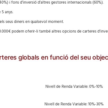
%) i fons d’inversió d’altres gestores internacionals (60%).
 5 anys.
dels seus diners en qualsevol moment.
0.000€ podem oferir-li també altres opcions de carteres d’inve
eres globals en funció del seu objectiu
pital Nivell de Renda Variable: 0%-10%
ció Nivell de Renda Variable: 10%-30%