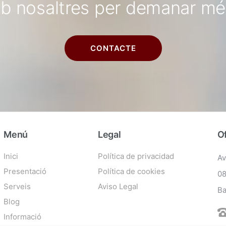
b nosaltres per demanar mé
CONTACTE
Menú
Legal
Of
Inici
Política de privacidad
Av
Presentació
Política de cookies
08
Serveis
Aviso Legal
Ba
Blog
Informació