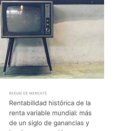
RESUM DE MERCATS
NO
Rentabilidad histórica de la
V
renta variable mundial: más
e
de un siglo de ganancias y
s