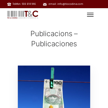
email: info@tiocodina.com
Telèfon: 938 814 946
Publicacions –
Publicaciones