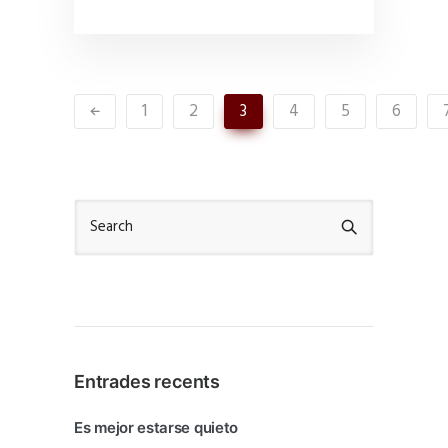
1
2
3
4
5
6
Entrades recents
Es mejor estarse quieto