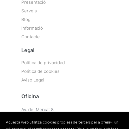
Presentació
Serveis
Blog
Informació
Contacte
Legal
Política de privacidad
Política de cookies
Aviso Legal
Oficina
Av. del Mercat 8
08500 Vic
Aquesta web utilitza cookies pròpies i de tercers per a oferir-li un
Barcelona