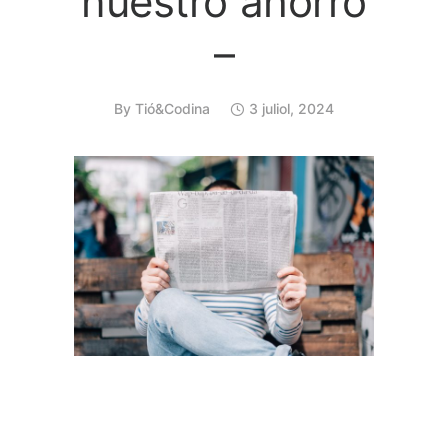
nuestro ahorro
–
By
Tió&Codina
3 juliol, 2024